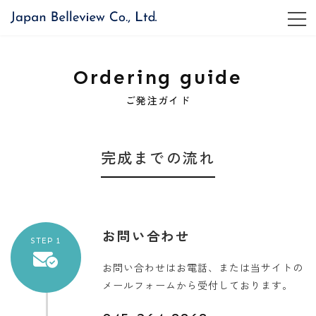
コ
ナ
ン
ビ
テ
ゲ
ン
ー
ツ
シ
Ordering guide
へ
ョ
ス
ン
ご発注ガイド
キ
に
ッ
移
プ
動
完成までの流れ
お問い合わせ
STEP 1
お問い合わせはお電話、または当サイトの
メールフォームから受付しております。