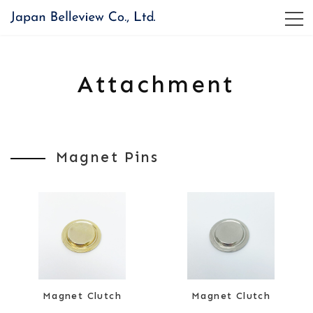
コ
ナ
ン
ビ
テ
ゲ
ン
ー
ツ
シ
Attachment
へ
ョ
ス
ン
キ
に
ッ
移
プ
動
Magnet Pins
Magnet Clutch
Magnet Clutch