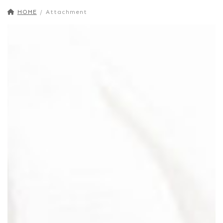
Slide bracket
Brooch Pin
HOME
Attachment