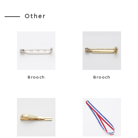
Ball Chain
Strap Parts
Other
Brooch
Brooch