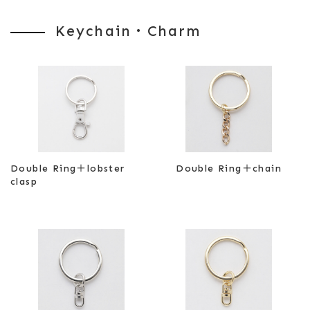
Flat Tie Tack
Keychain・Charm
Double Ring＋lobster
Double Ring＋chain
clasp