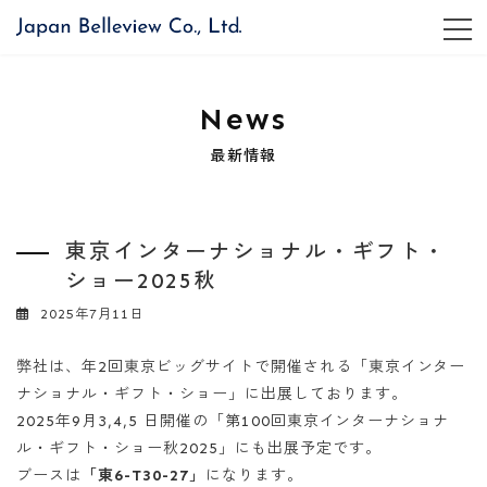
コ
ナ
ン
ビ
テ
ゲ
ン
ー
ツ
シ
News
へ
ョ
ス
ン
最新情報
キ
に
ッ
移
プ
動
東京インターナショナル・ギフト・
ショー2025秋
2025年7月11日
弊社は、年2回東京ビッグサイトで開催される「東京インター
ナショナル・ギフト・ショー」に出展しております。
2025年9月3,4,5 日開催の「第100回東京インターナショナ
ル・ギフト・ショー秋2025」にも出展予定です。
ブースは
「東6-T30-27」
になります。